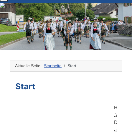
Aktuelle Seite:
Startseite
Start
Start
Herzlich
„Werdenf
Der Vere
altherge